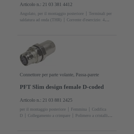
Articolo n.: 21 03 381 4412
Angolato, per il montaggio posteriore
Terminali per
saldatura ad onda (THR)
Corrente d'esercizio: ‌4
A
Contatti: 4
Lega di rame
Au su Ni Lato
contatti
Codifica: Codifica D
Polimero a cristalli
liquidi (LCP)
Connettore per parte volante, Passa-parete
PFT Slim design female D-coded
Articolo n.: 21 03 881 2425
per il montaggio posteriore
Femmina
Codifica
D
Collegamento a crimpare
Polimero a cristalli
liquidi (LCP)
Contatti: 4
Sezione conduttori: 0,13
... 0,82 mm²
Corrente d'esercizio: ‌4 A
Lega di