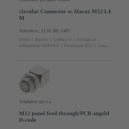
circular Connector w. Harax M12 L4
M
Articolo n.: 21 03 281 1405
Diritto
Maschio
Codifica D
Tecnolgia di
collegamento HARAX®
Poliammide (PA)
Contatti:
4
Ottone Au su Ni Lato contatti
Sezione conduttori:
0,14 ... 0,34 mm²
Corrente d'esercizio: ‌4 A
Lega di
zinco
Aggancio a vite
Grado di protezione: IP65 /
IP67 condizioni di inserzione
Adattatore per c.s.
M12 panel feed through/PCB angeld
D-code