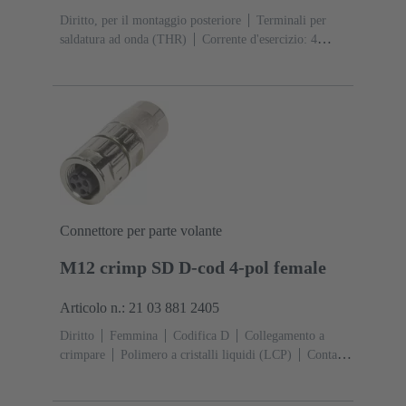
Diritto, per il montaggio posteriore
Terminali per
saldatura ad onda (THR)
Corrente d'esercizio: ‌4
A
Contatti: 4
Lega di rame
Au su Ni Lato
contatti
Codifica: Codifica D
Poliammide (PA)
Connettore per parte volante
M12 crimp SD D-cod 4-pol female
Articolo n.: 21 03 881 2405
Diritto
Femmina
Codifica D
Collegamento a
crimpare
Polimero a cristalli liquidi (LCP)
Contatti:
4
Sezione conduttori: 0,13 ... 0,82 mm²
Corrente
d'esercizio: ‌4 A
Lega di zinco
Aggancio a