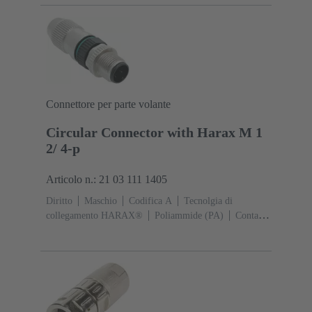
vite
Grado di protezione: IP65 / IP67 condizioni di
inserzione
Connettore per parte volante
Circular Connector with Harax M 1
2/ 4-p
Articolo n.: 21 03 111 1405
Diritto
Maschio
Codifica A
Tecnolgia di
collegamento HARAX®
Poliammide (PA)
Contatti:
4
Ottone Au su Ni Lato contatti
Sezione conduttori:
0,14 ... 0,34 mm²
Corrente d'esercizio: ‌4
A
Poliammide (PA), Lega di zinco
Aggancio a
vite
Grado di protezione: IP65 / IP67 condizioni di
inserzione