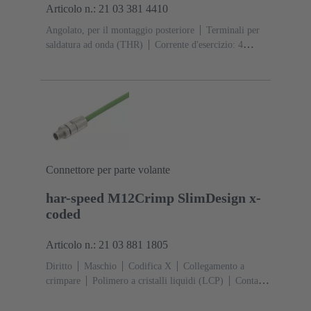
Articolo n.: 21 03 381 4410
Angolato, per il montaggio posteriore
Terminali per
saldatura ad onda (THR)
Corrente d'esercizio: ‌4
A
Contatti: 4
Lega di rame
Au su Ni Lato
contatti
Codifica: Codifica D
Polimero a cristalli
liquidi (LCP)
Connettore per parte volante
har-speed M12Crimp SlimDesign x-
coded
Articolo n.: 21 03 881 1805
Diritto
Maschio
Codifica X
Collegamento a
crimpare
Polimero a cristalli liquidi (LCP)
Contatti:
8
Sezione conduttori: 0,08 ... 0,25 mm²
Corrente
d'esercizio: ‌0.5 A
Lega di zinco
Aggancio a