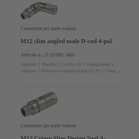
zinco
Aggancio a vite, PushPull
Grado di
protezione: IP65 / IP67 condizioni di inserzione
Connettore per parte volante
M12 slim angled male D-cod 4-pol
Articolo n.: 21 03 881 3405
Angolato
Maschio
Codifica D
Collegamento a
crimpare
Polimero a cristalli liquidi (LCP)
Contatti:
4
Sezione conduttori: 0,13 ... 0,82 mm²
Corrente
d'esercizio: ‌4 A
Lega di zinco
Aggancio a
vite
Grado di protezione: IP65 / IP67 condizioni di
inserzione
Connettore per parte volante
M12 Crimp Slim Design 5pol A-