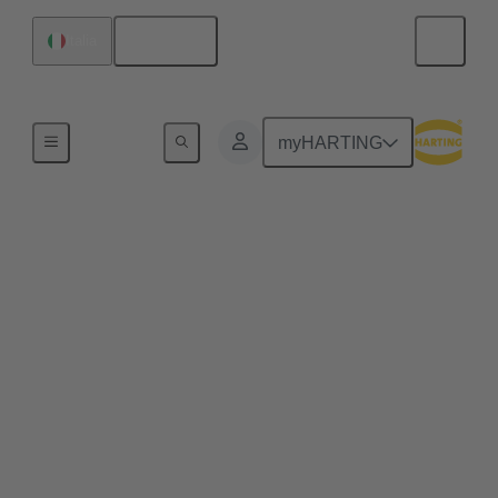
Italiano
Italia
Serie
myHARTING
M12
I connettori circolari M12 sono una delle misure più
comunemente utilizzate in tutto il mondo. La misura
M12 è disponibile in tutte le codifiche per le
applicazioni industriali fondamentali: la trasmissione
di potenza, segnali e dati. Con grado di protezione
IP65/67 e alloggiati in custodie metalliche,
garantiscono collegamenti assolutamente affidabili in
applicazioni dai requisiti molto elevati. Con il
configuratore M12, realizzi cablaggi su misura per la
tua applicazione in pochi clic Disponibili per la