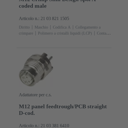
coded male
Articolo n.: 21 03 821 1505
Diritto
Maschio
Codifica A
Collegamento a
crimpare
Polimero a cristalli liquidi (LCP)
Contatti:
4, 5
Sezione conduttori: 0,13 ... 0,82 mm²
Corrente
d'esercizio: ‌4 A
Lega di zinco
Aggancio a
vite
Grado di protezione: IP65 / IP67 condizioni di
inserzione
Adattatore per c.s.
M12 panel feedtrough/PCB straight
D-cod.
Articolo n.: 21 03 381 6410