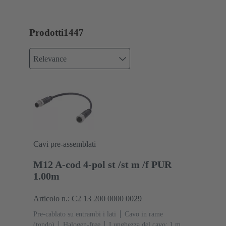
Prodotti
1447
Relevance
Cavi pre-assemblati
M12 A-cod 4-pol st /st m /f PUR
1.00m
Articolo n.: C2 13 200 0000 0029
Pre-cablato su entrambi i lati
Cavo in rame
(tondo)
Halogen-free
Lunghezza del cavo: 1 m