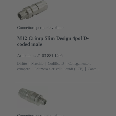
Connettore per parte volante
M12 Crimp Slim Design 4pol D-
coded male
Articolo n.: 21 03 881 1405
Diritto
Maschio
Codifica D
Collegamento a
crimpare
Polimero a cristalli liquidi (LCP)
Contatti:
4
Sezione conduttori: 0,13 ... 0,82 mm²
Corrente
d'esercizio: ‌4 A
Lega di zinco
Aggancio a
vite
Grado di protezione: IP65 / IP67 condizioni di
inserzione
Connettore per parte volante