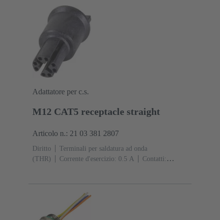
vite
Grado di protezione: IP65 / IP67 condizioni di
inserzione
Adattatore per c.s.
M12 CAT5 receptacle straight
Articolo n.: 21 03 381 2807
Diritto
Terminali per saldatura ad onda
(THR)
Corrente d'esercizio: ‌0.5 A
Contatti:
8
Lega di rame
Au su Ni Lato contatti
Codifica:
Codifica X
Polimero a cristalli liquidi (LCP)