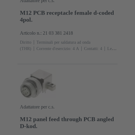
Adattatore per c.s.
M12 PCB receptacle female d-coded
4pol.
Articolo n.: 21 03 381 2418
Diritto
Terminali per saldatura ad onda
(THR)
Corrente d'esercizio: ‌4 A
Contatti: 4
Lega
di rame
Au su Ni Lato contatti
Codifica: Codifica
D
Polimero a cristalli liquidi (LCP)
Adattatore per c.s.
M12 panel feed through PCB angled
D-kod.