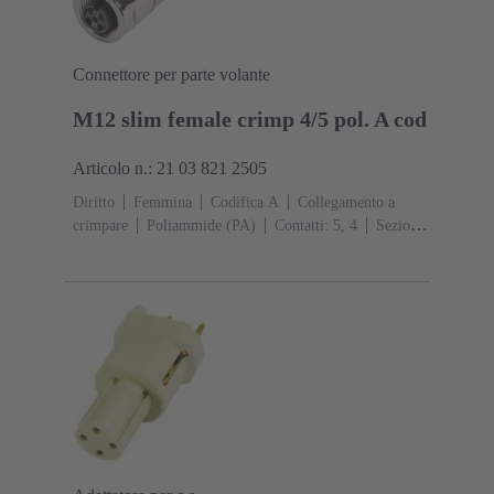
Connettore per parte volante
M12 slim female crimp 4/5 pol. A cod
Articolo n.: 21 03 821 2505
Diritto
Femmina
Codifica A
Collegamento a
crimpare
Poliammide (PA)
Contatti: 5, 4
Sezione
conduttori: 0,13 ... 0,82 mm²
Corrente d'esercizio: ‌4
A
Lega di zinco
Aggancio a vite
Grado di
protezione: IP65 / IP67 condizioni di inserzione