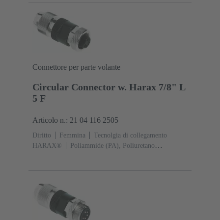
Connettore per parte volante
Circular Connector w. Harax 7/8" L
5 F
Articolo n.: 21 04 116 2505
Diritto
Femmina
Tecnolgia di collegamento
HARAX®
Poliammide (PA), Poliuretano
termoplastico (TPU)
Contatti: 5
Lega di rame Au su
Ni Lato contatti
Sezione conduttori: 0,75 ... 1,5
mm²
Corrente d'esercizio: ‌10 A
Poliammide (PA),
Lega di zinco, Poliuretano termoplastico
(TPU)
Aggancio a vite
Grado di protezione: IP65 /
IP67 condizioni di inserzione