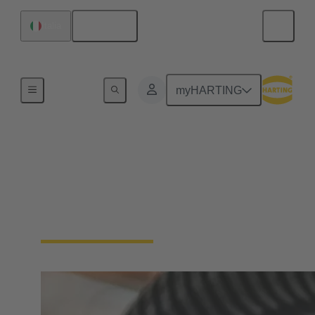
Italiano
Italia
Serie
myHARTING
7/8
7/8" è la tipica interfaccia per collegare
l'alimentazione elettrica a numerosissime
applicazioni.