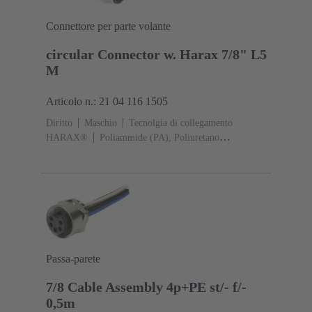
Connettore per parte volante
circular Connector w. Harax 7/8" L5
M
Articolo n.: 21 04 116 1505
Diritto
Maschio
Tecnolgia di collegamento
HARAX®
Poliammide (PA), Poliuretano
termoplastico (TPU)
Contatti: 5
Lega di rame Au su
Ni Lato contatti
Sezione conduttori: 0,75 ... 1,5
mm²
Corrente d'esercizio: ‌10 A
Poliammide (PA),
Lega di zinco, Poliuretano termoplastico
(TPU)
Aggancio a vite
Grado di protezione: IP65 /
IP67 condizioni di inserzione
Passa-parete
7/8 Cable Assembly 4p+PE st/- f/-
0,5m