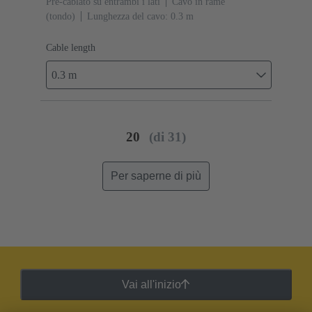
Pre-cablato su entrambi i lati
Cavo in rame
(tondo)
Lunghezza del cavo: 0.3 m
Cable length
0.3 m
20
(di 31)
Per saperne di più
Vai all'inizio