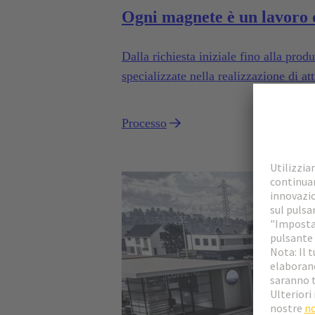
Ogni magnete è un lavoro 
Dalla richiesta iniziale fino alla pro
specializzate nella realizzazione di att
settore automobilistico e industriale.
Processo