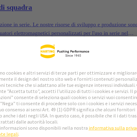
di squadra
duzione in serie. Le nostre risorse di sviluppo e produzione son
uatori elettromagnetici personalizzati per l'uso in serie nel