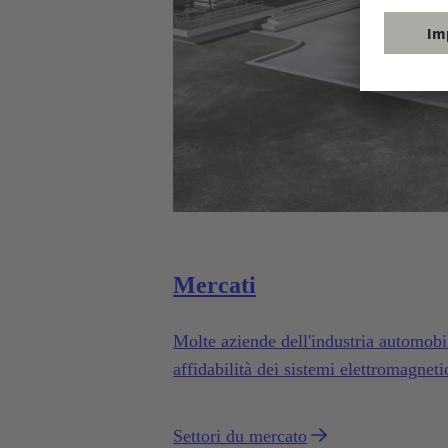
Mercati
Molte aziende dell'industria automobil
affidabilità dei sistemi elettromagn
Settori du mercato