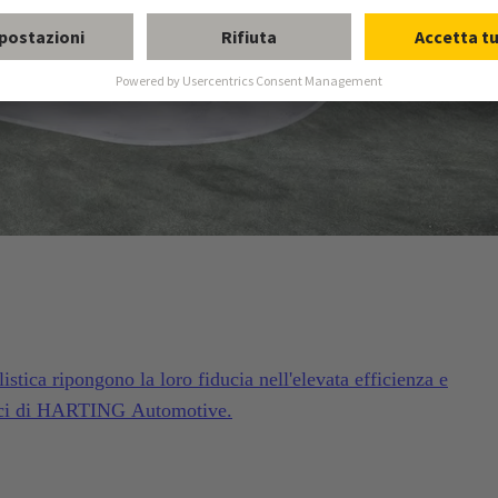
istica ripongono la loro fiducia nell'elevata efficienza e
etici di HARTING Automotive.