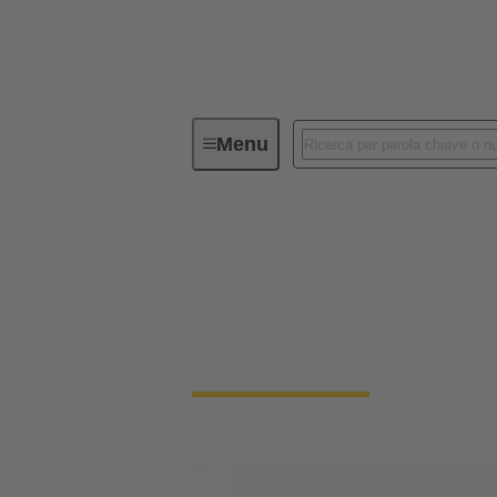
Menu
Sistemi a solenoide
Sistemi a solenoide
Da 25 anni siamo sinonimo di massima qualità
meccatronica e nella tecnologia di connessi