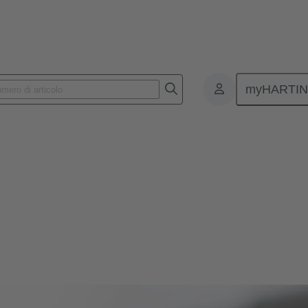
myHARTI
 e innovazioni all'avanguardia nei sistemi magnetici per attuatori nell'
one.