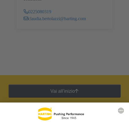
0225080319
claudia.bertolazzi@harting.com
Vai all'inizio
Newsletter HARTING