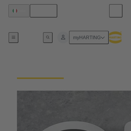
Italiano
Italia
Home
myHARTING
Il nostro staff