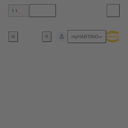
Italiano
Italia
energia eolica
myHARTING
I connettori a spina
aumentano il valore
degli investimenti nella
Wind Energy
Nel lungo periodo avere componenti che
semplificano l'installazione e la manutenzione di una
turbina eolica può incrementare sensibilmente il
valore dell'impianto. Scopri come!