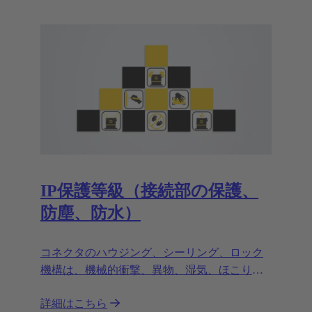
IP保護等級（接続部の保護、
防塵、防水）
コネクタのハウジング、シーリング、ロック
機構は、機械的衝撃、異物、湿気、ほこり、
水、その他の液体などの外部影響から接続を
詳細はこちら
保護します。