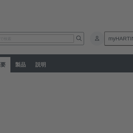
myHARTI
用丸型コネクタ
概要
製品
説明
タ
コネクタしか使用できない専用の設置・組立使用のために、HA