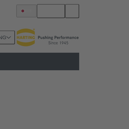
日本語
日本
NG
RTINGは幅広い産業用丸型ソリュー