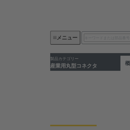
メニュー
製品カテゴリー
産業用コネクタ / Han®
産業
産業用丸型コネクタ
産業用丸型コネク
スペースが限られている用途や、丸型
ションを提供しています。