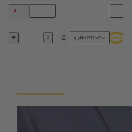
日本語
日本
ホーム
myHARTING
デジタル調達（EDI、
OCI、WebService）