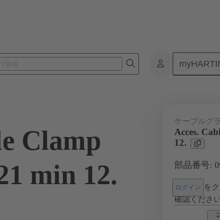
myHARTI
コネクタ
製品
アクセサリー
ケーブルグランド
09 0
ケーブルグ
le Clamp
Acces. Cab
12.
21 min 12.
部品番号: 09 
をク
ログイン
確認くださ