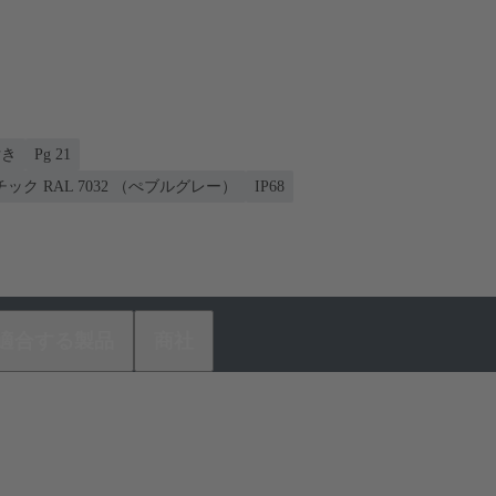
付き
Pg 21
ク RAL 7032 （ぺブルグレー）
IP68
適合する製品
商社