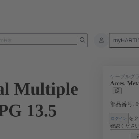
myHARTI
コネクタ
製品
アクセサリー
ケーブルグランド
09 0
ケーブルグ
al Multiple
Acces. Meta
 PG 13.5
部品番号: 09 
をク
ログイン
確認くださ