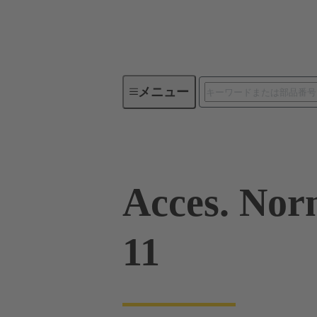
メニュー
産業用コネクタ / Han®
角型
Acces. Nor
11