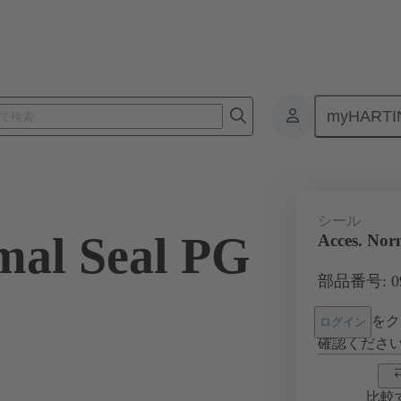
myHARTI
コネクタ
製品
アクセサリー
ケーブルグランド
09 0
シール
mal Seal PG
Acces. Nor
部品番号: 09 
をク
ログイン
確認くださ
比較