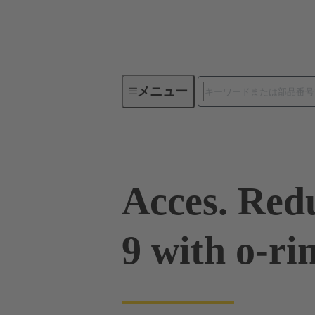
メニュー
産業用コネクタ / Han®
角型
Acces. Red
9 with o-ri