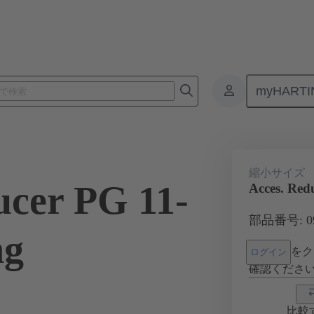
myHARTI
コネクタ
製品
アクセサリー
ケーブルグランド
09 0
縮小サイズ
ucer PG 11-
Acces. Red
部品番号: 09 
ng
をク
ログイン
確認くださ
比較