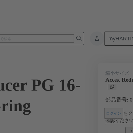
myHARTI
コネクタ
製品
アクセサリー
ケーブルグランド
09 0
縮小サイズ
ucer PG 16-
Acces. Red
-ring
部品番号: 09 
をク
ログイン
確認くださ