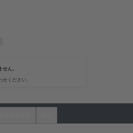
5
ません。
わせください。
適合する製品
商社