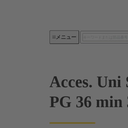
メニュー
産業用コネクタ / Han®
角型
Acces. Uni 
PG 36 min 