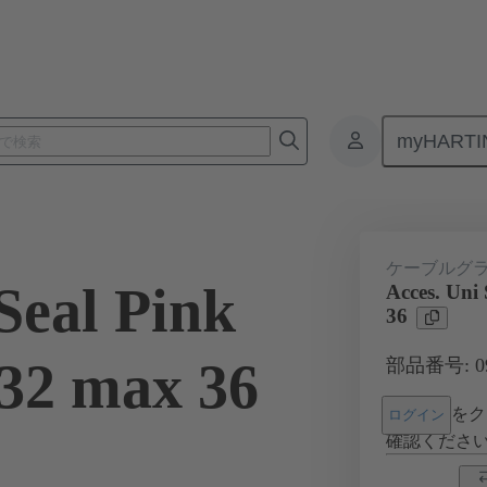
myHARTI
コネクタ
製品
アクセサリー
ケーブルグランド
09 0
ケーブルグ
Seal Pink
Acces. Uni
36
32 max 36
部品番号: 09 
をク
ログイン
確認くださ