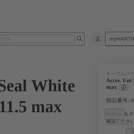
myHARTI
コネクタ
製品
アクセサリー
ケーブルグランド
09 0
ケーブルグ
 Seal White
Acces. Uni
max
11.5 max
部品番号: 09 
をク
ログイン
確認くださ