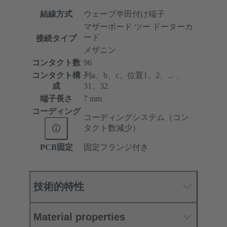
結線方式
ウェーブ半田付け端子
マザーボード ツー ドーターカ
ード
接続タイプ
メザニン
コンタクト数
96
コンタクト構
列a、b、c、位置1、2、... 、
成
31、32
端子長さ
7 mm
コーディング
コーディングシステム（コン
タクト数減少）
PCB固定
固定フランジ付き
技術的特性
Material properties