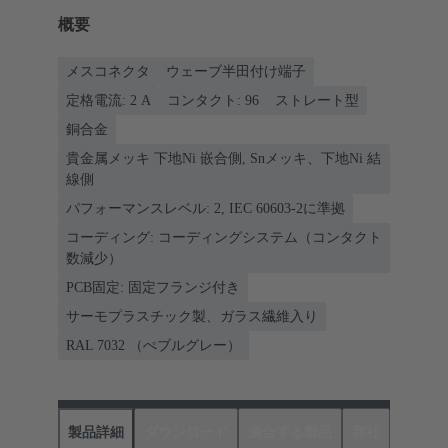
概要
メスコネクタ
ウェーブ半田付け端子
定格電流: ‌2 A
コンタクト: 96
ストレート型
銅合金
貴金属メッキ 下地Ni 嵌合側, Snメッキ、下地Ni 結
線側
パフォーマンスレベル: 2, IEC 60603-2に準拠
コーディング: コーディングシステム（コンタクト
数減少）
PCB固定: 固定フランジ付き
サーモプラスチック製、ガラス繊維入り
RAL 7032 （ぺブルグレー）
製品詳細
ダウンロード
適合する製品
商社