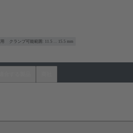
グ用
クランプ可能範囲: 11.5 ... 15.5 mm
適合する製品
商社