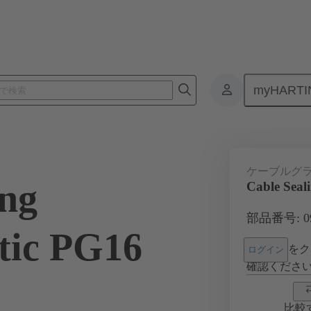
myHARTI
コネクタ
製品
アクセサリー
ケーブルグランド
09 0
ケーブルグ
ing
Cable Seal
部品番号: 09 
tic PG16
をク
ログイン
確認くださ
比較