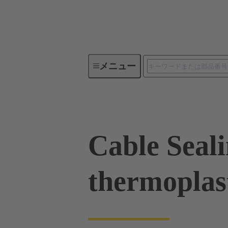
メニュー
産業用コネクタ / Han®
角型
Cable Seal
thermoplas