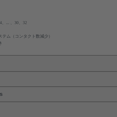
... 、30、32
ステム（コンタクト数減少）
き
ls