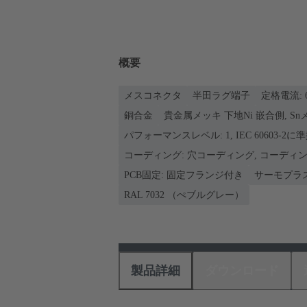
概要
メスコネクタ
半田ラグ端子
定格電流: ‌
銅合金
貴金属メッキ 下地Ni 嵌合側, S
パフォーマンスレベル: 1, IEC 60603-2に
コーディング: 穴コーディング, コーデ
PCB固定: 固定フランジ付き
サーモプラ
RAL 7032 （ぺブルグレー）
製品詳細
ダウンロード