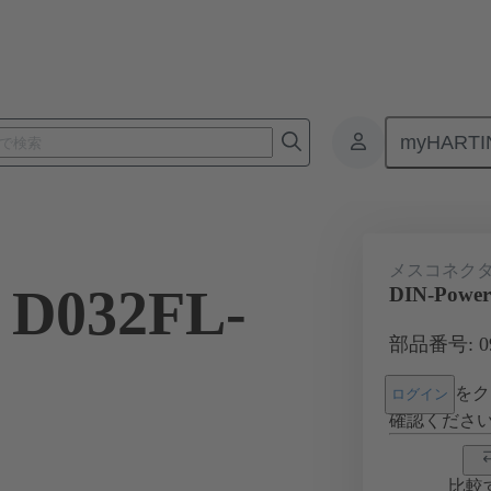
myHARTI
4 232 2823
メスコネク
 D032FL-
DIN-Power
部品番号: 09 
をク
ログイン
確認くださ
比較