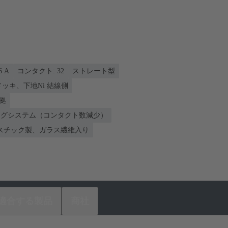
6 A
コンタクト: 32
ストレート型
nメッキ、下地Ni 結線側
準拠
ィングシステム（コンタクト数減少）
スチック製、ガラス繊維入り
適合する製品
商社