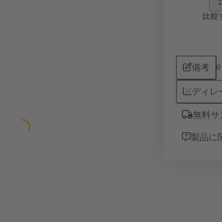
比較
備考
0
ディレ
無料サ
製品に