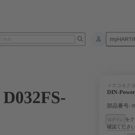
myHARTI
基板用コネクタ
基板対基板コネクタ
製品
マザーボード 
メスコネク
 D032FS-
DIN-Power
部品番号: 09 
をク
ログイン
確認くださ