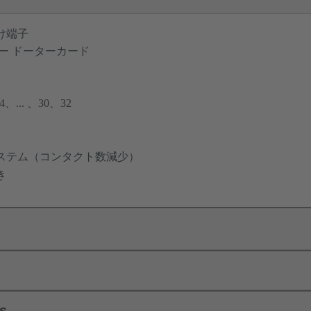
け端子
ー ドーターカード
... 、30、32
ステム（コンタクト数減少）
き
ls