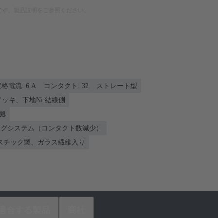
です。製品説明をご参照ください。
格電流: ‌6 A
コンタクト: 32
ストレート型
nメッキ、下地Ni 結線側
準拠
ィングシステム（コンタクト数減少）
スチック製、ガラス繊維入り
適合する製品
商社