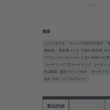
画像はイメージ
概要
メスコネクタ
ウェーブ半田付け端子
定
銅合金
貴金属メッキ 下地Ni 嵌合側, S
パフォーマンスレベル: 3, IEC 60603-2に
コーディング: 穴コーディング, コーデ
PCB固定: 固定フランジ付き
サーモプラ
RAL 7032 （ぺブルグレー）
製品詳細
ダウンロード