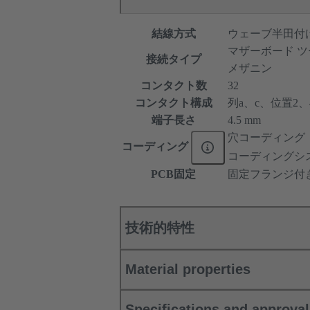
結線方式
ウェーブ半田付
マザーボード ツ
接続タイプ
メザニン
コンタクト数
32
コンタクト構成
列a、c、位置2、4、
端子長さ
4.5 mm
穴コーディング
コーディング
コーディングシ
PCB固定
固定フランジ付
技術的特性
Material properties
Specifications and approva