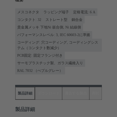
メスコネクタ
ラッピング端子
定格電流: ‌6 A
コンタクト: 32
ストレート型
銅合金
貴金属メッキ 下地Ni 嵌合側, Ni 結線側
パフォーマンスレベル: 3, IEC 60603-2に準拠
コーディング: 穴コーディング, コーディングシス
テム（コンタクト数減少）
PCB固定: 固定フランジ付き
サーモプラスチック製、ガラス繊維入り
RAL 7032 （ぺブルグレー）
製品詳細
ダウンロード
適合する製品
商社
製品詳細