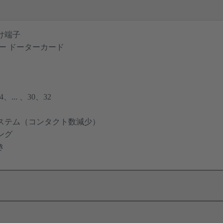
け端子
ー ドーターカード
... 、30、32
ステム（コンタクト数減少）
ング
き