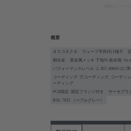
画像はイメージ
概要
オスコネクタ
ウェーブ半田付け端子
定
銅合金
貴金属メッキ 下地Ni 嵌合側, S
パフォーマンスレベル: 2, IEC 60603-2に
コーディング: 穴コーディング, コーディ
ーディング
PCB固定: 固定フランジ付き
サーモプラ
RAL 7032 （ぺブルグレー）