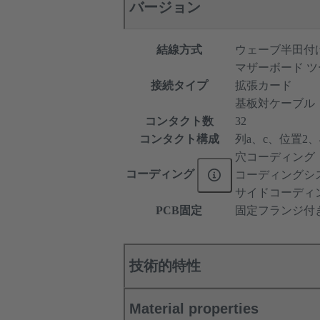
バージョン
結線方式
ウェーブ半田付
マザーボード ツ
接続タイプ
拡張カード
基板対ケーブル
コンタクト数
32
コンタクト構成
列a、c、位置2、4、
穴コーディング
コーディング
コーディングシ
サイドコーディ
PCB固定
固定フランジ付
技術的特性
Material properties