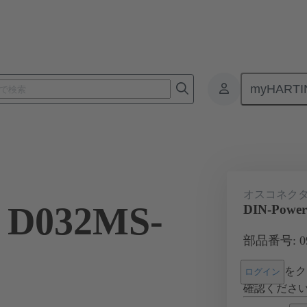
myHARTI
基板用コネクタ
基板対基板コネクタ
製品
マザーボード 
オスコネク
 D032MS-
DIN-Power
部品番号: 09 
をク
ログイン
確認くださ