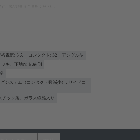
です。製品説明をご参照ください。
格電流: ‌6 A
コンタクト: 32
アングル型
nメッキ、下地Ni 結線側
準拠
ングシステム（コンタクト数減少）, サイドコ
スチック製、ガラス繊維入り