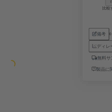
比較
備考
0
ディレ
無料サ
製品に