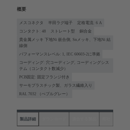
概要
メスコネクタ
半田ラグ端子
定格電流: ‌6 A
コンタクト: 48
ストレート型
銅合金
貴金属メッキ 下地Ni 嵌合側, Snメッキ、下地Ni 結
線側
パフォーマンスレベル: 1, IEC 60603-2に準拠
コーディング: 穴コーディング, コーディングシス
テム（コンタクト数減少）
PCB固定: 固定フランジ付き
サーモプラスチック製、ガラス繊維入り
RAL 7032 （ぺブルグレー）
製品詳細
ダウンロード
適合する製品
商社