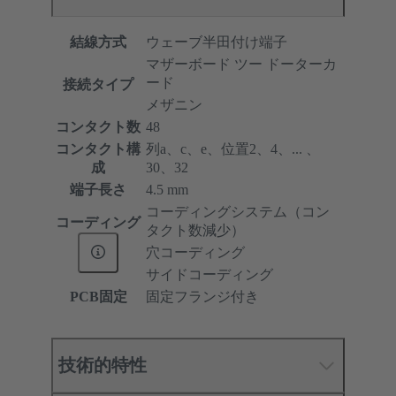
結線方式
ウェーブ半田付け端子
マザーボード ツー ドーターカ
ード
接続タイプ
メザニン
コンタクト数
48
コンタクト構
列a、c、e、位置2、4、... 、
成
30、32
端子長さ
4.5 mm
コーディングシステム（コン
コーディング
タクト数減少）
穴コーディング
サイドコーディング
PCB固定
固定フランジ付き
技術的特性