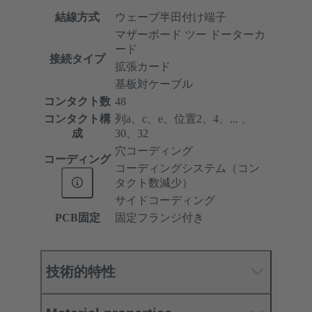
結線方式
ウェーブ半田付け端子
マザーボード ツー ドーターカ
ード
接続タイプ
拡張カード
基板対ケーブル
コンタクト数
48
コンタクト構
列a、c、e、位置2、4、... 、
成
30、32
穴コーディング
コーディング
コーディングシステム（コン
タクト数減少）
サイドコーディング
PCB固定
固定フランジ付き
技術的特性