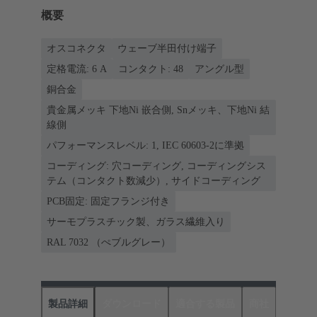
概要
オスコネクタ
ウェーブ半田付け端子
定格電流: ‌6 A
コンタクト: 48
アングル型
銅合金
貴金属メッキ 下地Ni 嵌合側, Snメッキ、下地Ni 結
線側
パフォーマンスレベル: 1, IEC 60603-2に準拠
コーディング: 穴コーディング, コーディングシス
テム（コンタクト数減少）, サイドコーディング
PCB固定: 固定フランジ付き
サーモプラスチック製、ガラス繊維入り
RAL 7032 （ぺブルグレー）
製品詳細
ダウンロード
適合する製品
商社