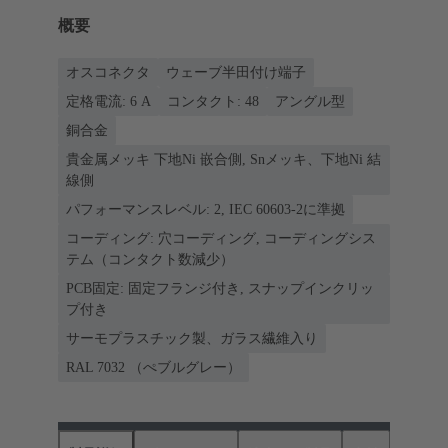
概要
オスコネクタ
ウェーブ半田付け端子
定格電流: ‌6 A
コンタクト: 48
アングル型
銅合金
貴金属メッキ 下地Ni 嵌合側, Snメッキ、下地Ni 結
線側
パフォーマンスレベル: 2, IEC 60603-2に準拠
コーディング: 穴コーディング, コーディングシス
テム（コンタクト数減少）
PCB固定: 固定フランジ付き, スナップインクリッ
プ付き
サーモプラスチック製、ガラス繊維入り
RAL 7032 （ぺブルグレー）