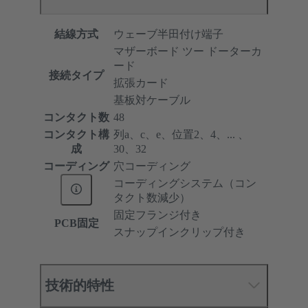
結線方式
ウェーブ半田付け端子
マザーボード ツー ドーターカ
ード
接続タイプ
拡張カード
基板対ケーブル
コンタクト数
48
コンタクト構
列a、c、e、位置2、4、... 、
成
30、32
コーディング
穴コーディング
コーディングシステム（コン
タクト数減少）
固定フランジ付き
PCB固定
スナップインクリップ付き
技術的特性