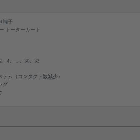
け端子
ー ドーターカード
4、... 、30、32
ステム（コンタクト数減少）
ング
き