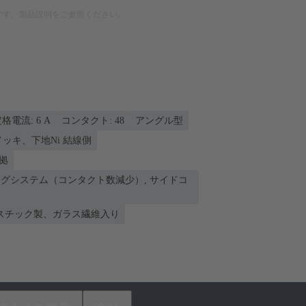
です。製品説明をご参照ください。
格電流: ‌6 A
コンタクト: 48
アングル型
nメッキ、下地Ni 結線側
準拠
ングシステム（コンタクト数減少）, サイドコ
スチック製、ガラス繊維入り