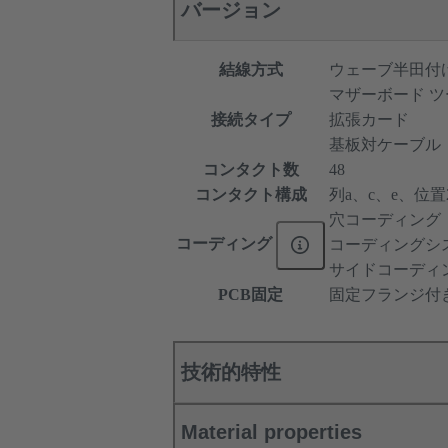
バージョン
結線方式
ウェーブ半田付
マザーボード ツ
接続タイプ
拡張カード
基板対ケーブル
コンタクト数
48
コンタクト構成
列a、c、e、位置2、
穴コーディング
コーディング
コーディングシ
サイドコーディ
PCB固定
固定フランジ付
技術的特性
Material properties