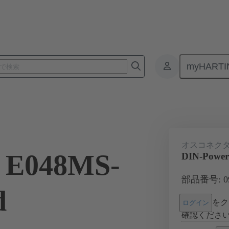
myHARTI
基板用コネクタ
基板対基板コネクタ
製品
マザーボード 
オスコネク
 E048MS-
DIN-Power
部品番号: 09 
d
をク
ログイン
確認くださ