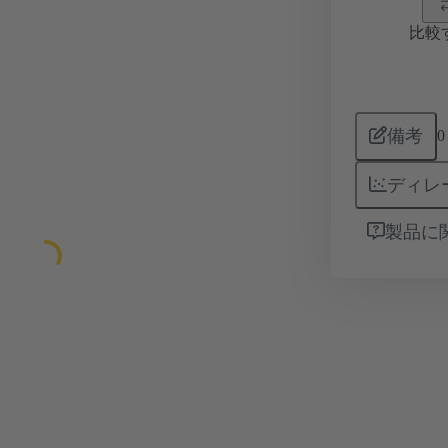
比較
備考
0
ディレ
製品に