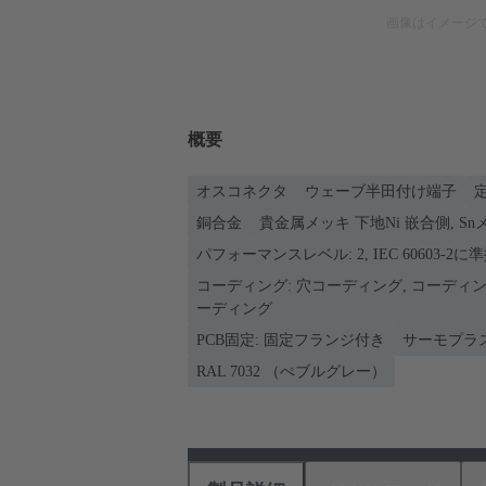
画像はイメージ
概要
オスコネクタ
ウェーブ半田付け端子
定
銅合金
貴金属メッキ 下地Ni 嵌合側, S
パフォーマンスレベル: 2, IEC 60603-2に
コーディング: 穴コーディング, コーディ
ーディング
PCB固定: 固定フランジ付き
サーモプラ
RAL 7032 （ぺブルグレー）