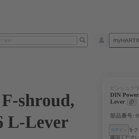
myHARTI
基板用コネクタ
基板対基板コネクタ
製品
マザーボード 
ピンシュラ
F-shroud,
DIN Power 
Lever
6 L-Lever
部品番号: 09 
をク
ログイン
確認くださ