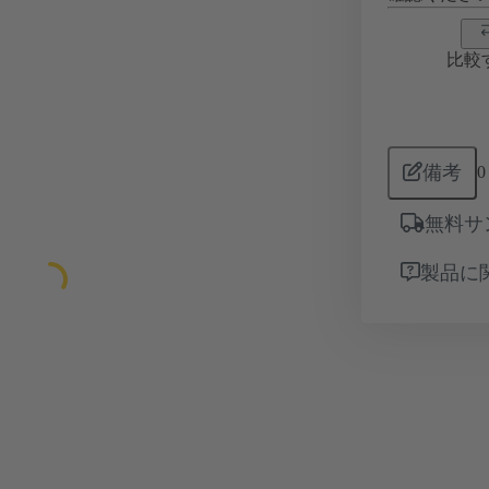
比較
備考
0
無料サ
製品に