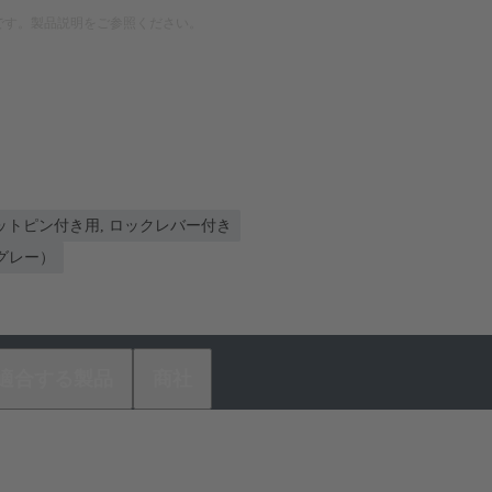
です。製品説明をご参照ください。
トピン付き用, ロックレバー付き
ルグレー）
適合する製品
商社