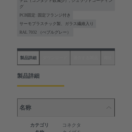
テム（コンタクト数減少）, シュラウドコーディン
グ
PCB固定: 固定フランジ付き
サーモプラスチック製、ガラス繊維入り
RAL 7032 （ぺブルグレー）
製品詳細
ダウンロード
適合する製品
商社
製品詳細
名称
カテゴリ
コネクタ