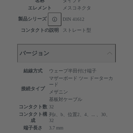
名称
タイプ F
エレメント
メスコネクタ
製品シリーズ
DIN 41612
コンタクトの説明
ストレート型
バージョン
結線方式
ウェーブ半田付け端子
マザーボード ツー ドーターカ
ード
接続タイプ
メザニン
基板対ケーブル
コンタクト数
32
コンタクト構
列z、b、位置2、4、... 、30、
成
32
端子長さ
3.7 mm