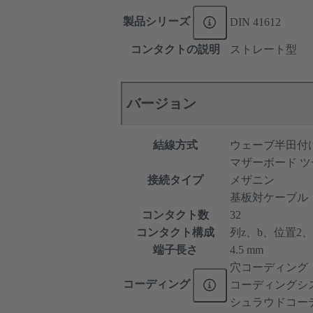
製品シリーズ
DIN 41612
コンタクトの説明
ストレート型
バージョン
結線方式
ウェーブ半田付
マザーボード ツ
接続タイプ
メザニン
基板対ケーブル
コンタクト数
32
コンタクト構成
列z、b、位置2、4、
端子長さ
4.5 mm
穴コーディング
コーディング
コーディングシ
シュラウドコー