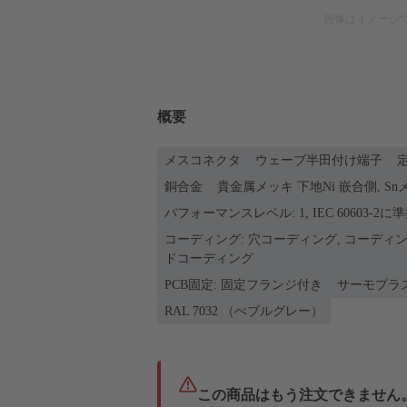
画像はイメージ
概要
メスコネクタ
ウェーブ半田付け端子
定
銅合金
貴金属メッキ 下地Ni 嵌合側, S
パフォーマンスレベル: 1, IEC 60603-2に
コーディング: 穴コーディング, コーディ
ドコーディング
PCB固定: 固定フランジ付き
サーモプラ
RAL 7032 （ぺブルグレー）
この商品はもう注文できません