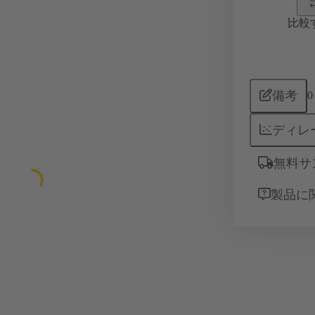
比較
備考
0
ディレ
無料サ
製品に