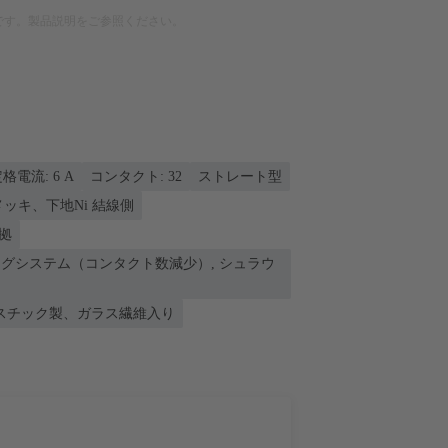
です。製品説明をご参照ください。
格電流: ‌6 A
コンタクト: 32
ストレート型
nメッキ、下地Ni 結線側
準拠
ングシステム（コンタクト数減少）, シュラウ
スチック製、ガラス繊維入り
。