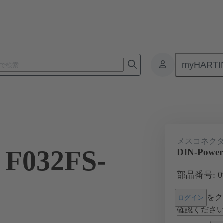
myHARTI
基板用コネクタ
基板対基板コネクタ
製品
マザーボード 
メスコネク
 F032FS-
DIN-Power
部品番号: 09 
をク
ログイン
確認くださ