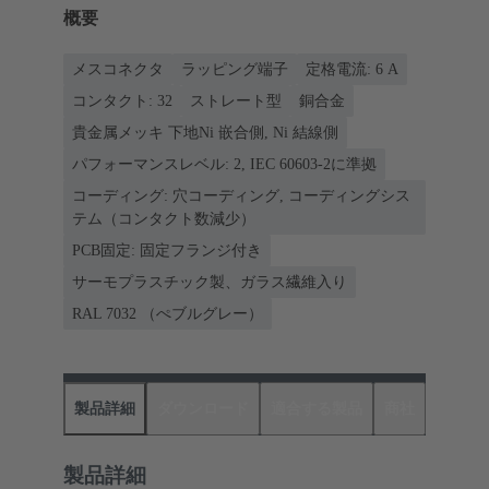
概要
メスコネクタ
ラッピング端子
定格電流: ‌6 A
コンタクト: 32
ストレート型
銅合金
貴金属メッキ 下地Ni 嵌合側, Ni 結線側
パフォーマンスレベル: 2, IEC 60603-2に準拠
コーディング: 穴コーディング, コーディングシス
テム（コンタクト数減少）
PCB固定: 固定フランジ付き
サーモプラスチック製、ガラス繊維入り
RAL 7032 （ぺブルグレー）
製品詳細
ダウンロード
適合する製品
商社
製品詳細