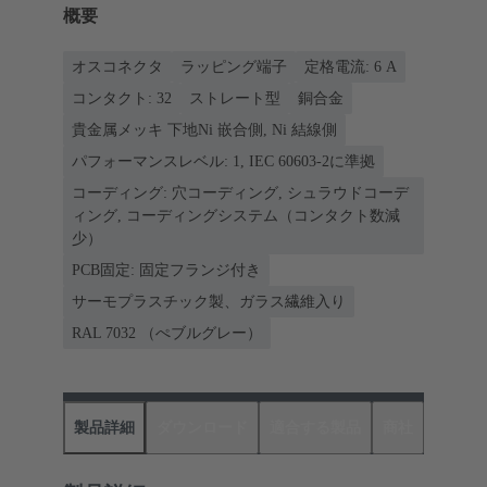
概要
オスコネクタ
ラッピング端子
定格電流: ‌6 A
コンタクト: 32
ストレート型
銅合金
貴金属メッキ 下地Ni 嵌合側, Ni 結線側
パフォーマンスレベル: 1, IEC 60603-2に準拠
コーディング: 穴コーディング, シュラウドコーデ
ィング, コーディングシステム（コンタクト数減
少）
PCB固定: 固定フランジ付き
サーモプラスチック製、ガラス繊維入り
RAL 7032 （ぺブルグレー）
製品詳細
ダウンロード
適合する製品
商社