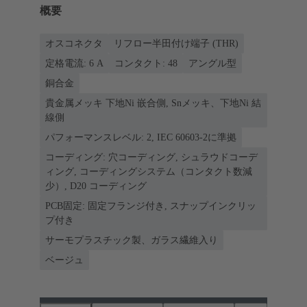
概要
オスコネクタ
リフロー半田付け端子 (THR)
定格電流: ‌6 A
コンタクト: 48
アングル型
銅合金
貴金属メッキ 下地Ni 嵌合側, Snメッキ、下地Ni 結
線側
パフォーマンスレベル: 2, IEC 60603-2に準拠
コーディング: 穴コーディング, シュラウドコーデ
ィング, コーディングシステム（コンタクト数減
少）, D20 コーディング
PCB固定: 固定フランジ付き, スナップインクリッ
プ付き
サーモプラスチック製、ガラス繊維入り
ベージュ