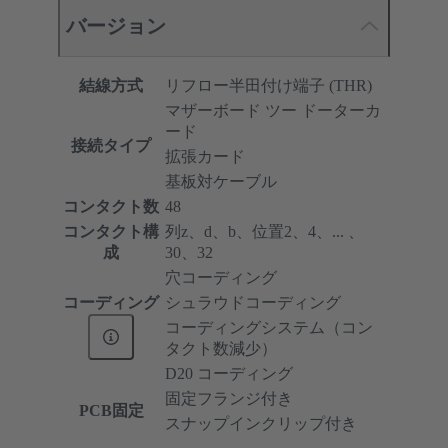
バージョン
結線方式
リフロー半田付け端子 (THR)
マザーボード ツー ドーターカ
ード
接続タイプ
拡張カード
基板対ケーブル
コンタクト数
48
コンタクト構
列z、d、b、位置2、4、... 、
成
30、32
穴コーディング
コーディング
シュラウドコーディング
コーディングシステム（コン
タクト数減少）
D20 コーディング
固定フランジ付き
PCB固定
スナップインクリップ付き