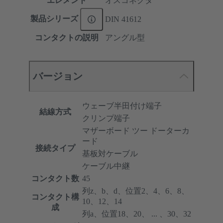
エレメント
オスコネクタ
製品シリーズ
DIN 41612
コンタクトの説明
アングル型
バージョン
ウェーブ半田付け端子
結線方式
クリンプ端子
マザーボード ツー ドーターカ
ード
接続タイプ
基板対ケーブル
ケーブル中継
コンタクト数
45
列z、b、d、位置2、4、6、8、
コンタクト構
10、12、14
成
列a、位置18、20、 ... 、30、32