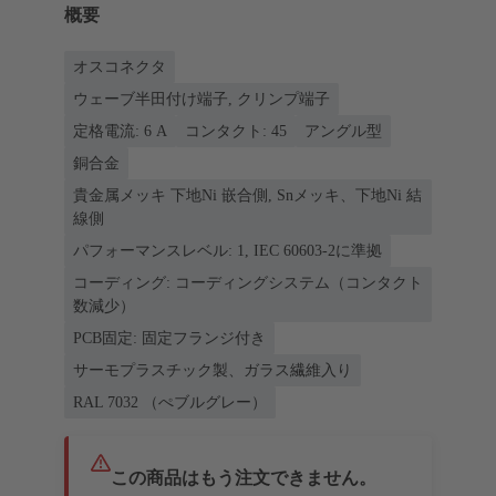
概要
オスコネクタ
ウェーブ半田付け端子, クリンプ端子
定格電流: ‌6 A
コンタクト: 45
アングル型
銅合金
貴金属メッキ 下地Ni 嵌合側, Snメッキ、下地Ni 結
線側
パフォーマンスレベル: 1, IEC 60603-2に準拠
コーディング: コーディングシステム（コンタクト
数減少）
PCB固定: 固定フランジ付き
サーモプラスチック製、ガラス繊維入り
RAL 7032 （ぺブルグレー）
この商品はもう注文できません。