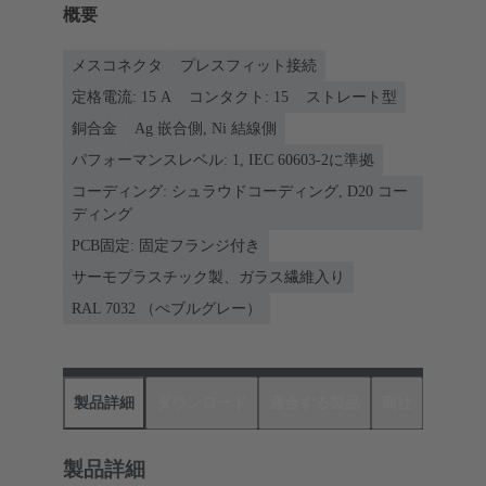
概要
メスコネクタ
プレスフィット接続
定格電流: ‌15 A
コンタクト: 15
ストレート型
銅合金
Ag 嵌合側, Ni 結線側
パフォーマンスレベル: 1, IEC 60603-2に準拠
コーディング: シュラウドコーディング, D20 コー
ディング
PCB固定: 固定フランジ付き
サーモプラスチック製、ガラス繊維入り
RAL 7032 （ぺブルグレー）
製品詳細
ダウンロード
適合する製品
商社
製品詳細