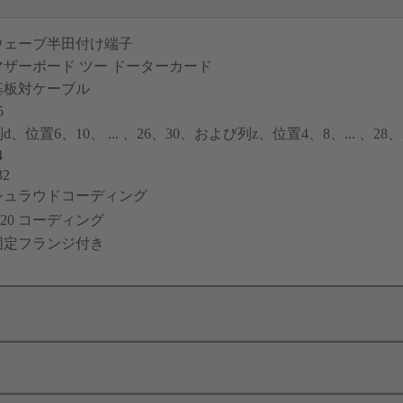
ウェーブ半田付け端子
マザーボード ツー ドーターカード
基板対ケーブル
5
d、位置6、10、 ... 、26、30、および列z、位置4、8、... 、28、
4
32
シュラウドコーディング
D20 コーディング
固定フランジ付き