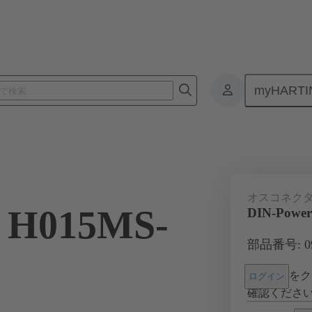
myHARTI
基板用コネクタ
基板対基板コネクタ
製品
マザーボード 
オスコネク
 H015MS-
DIN-Power
部品番号: 09 
をク
ログイン
確認くださ