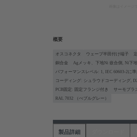
画像はイメージ
概要
オスコネクタ
ウェーブ半田付け端子
定
銅合金
Agメッキ、下地Ni 嵌合側, Ni
パフォーマンスレベル: 1, IEC 60603-2に
コーディング: シュラウドコーディング, D
PCB固定: 固定フランジ付き
サーモプラ
RAL 7032 （ぺブルグレー）
製品詳細
ダウンロード