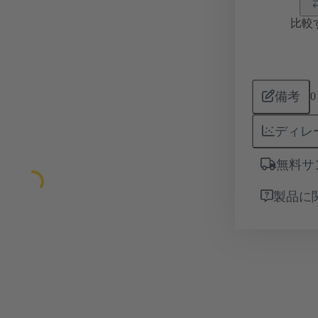
比較
備考
0
ディレ
無料サ
製品に