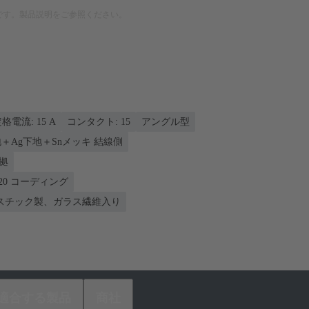
です。製品説明をご参照ください。
格電流: ‌15 A
コンタクト: 15
アングル型
下地＋Ag下地＋Snメッキ 結線側
準拠
20 コーディング
スチック製、ガラス繊維入り
適合する製品
商社