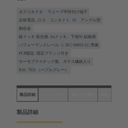
オスコネクタ
ウェーブ半田付け端子
定格電流: ‌15 A
コンタクト: 16
アングル型
銅合金
銀メッキ 嵌合側, Snメッキ、下地Ni 結線側
パフォーマンスレベル: 1, IEC 60603-2に準拠
PCB固定: 固定フランジ付き
サーモプラスチック製、ガラス繊維入り
RAL 7032 （ぺブルグレー）
製品詳細
ダウンロード
適合する製品
商社
製品詳細