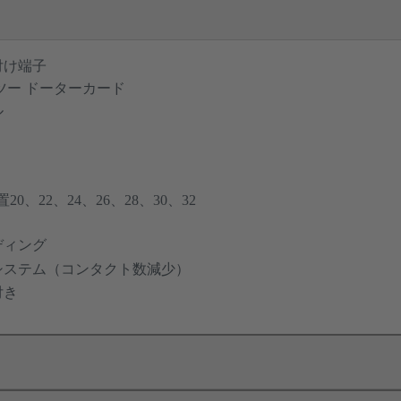
付け端子
ツー ドーターカード
ル
20、22、24、26、28、30、32
ディング
システム（コンタクト数減少）
付き