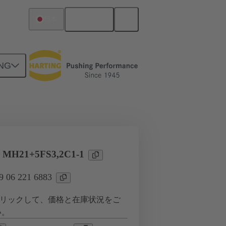
日本語
日本
NG
ツー ドーターカード接続
タ
r MH21+5FS3,2C1-1
06 221 6883
リックして、価格と在庫状況をご
い。