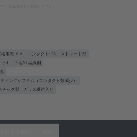
です。製品説明をご参照ください。
格電流: ‌6 A
コンタクト: 26
ストレート型
nメッキ、下地Ni 結線側
準拠
コーディングシステム（コンタクト数減少）
スチック製、ガラス繊維入り
適合する製品
商社