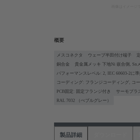
画像はイメージ
概要
メスコネクタ
ウェーブ半田付け端子
定
銅合金
貴金属メッキ 下地Ni 嵌合側, S
パフォーマンスレベル: 2, IEC 60603-2に
コーディング: フランジコーディング, 
PCB固定: 固定フランジ付き
サーモプラ
RAL 7032 （ぺブルグレー）
製品詳細
ダウンロード