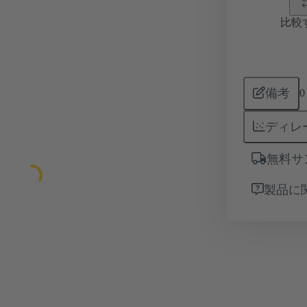
比較
備考
0
ディレ
無料サ
製品に