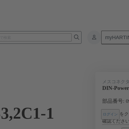
myHARTI
基板用コネクタ
基板対基板コネクタ
製品
マザーボード 
メスコネク
DIN-Powe
部品番号: 09 
3,2C1-1
をク
ログイン
確認くださ