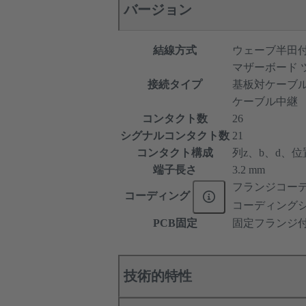
バージョン
結線方式
ウェーブ半田
マザーボード 
接続タイプ
基板対ケーブ
ケーブル中継
コンタクト数
26
シグナルコンタクト数
21
コンタクト構成
列z、b、d、位置
端子長さ
3.2 mm
フランジコー
コーディング
コーディング
PCB固定
固定フランジ
技術的特性