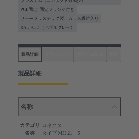
グシステム（コンタクト数減少）
PCB固定: 固定フランジ付き
サーモプラスチック製、ガラス繊維入り
RAL 7032 （ぺブルグレー）
製品詳細
ダウンロード
適合する製品
商社
製品詳細
名称
カテゴリ
コネクタ
名称
タイプ MH 21 + 5