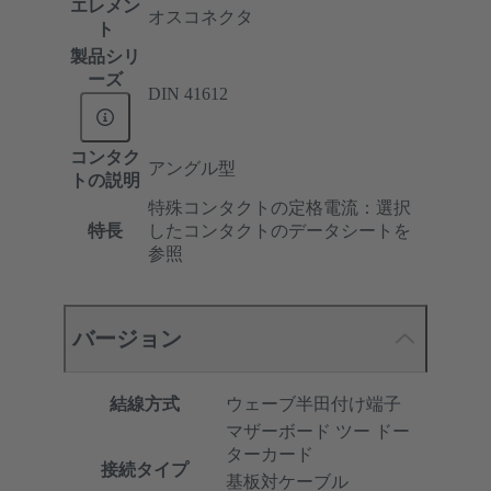
エレメン
オスコネクタ
ト
製品シリ
ーズ
DIN 41612
コンタク
アングル型
トの説明
特殊コンタクトの定格電流：選択
特長
したコンタクトのデータシートを
参照
バージョン
結線方式
ウェーブ半田付け端子
マザーボード ツー ドー
ターカード
接続タイプ
基板対ケーブル