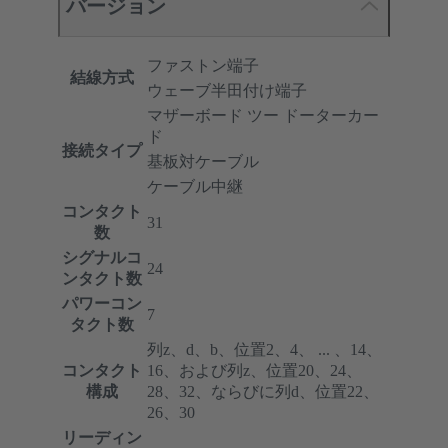
バージョン
ファストン端子
結線方式
ウェーブ半田付け端子
マザーボード ツー ドーターカー
ド
接続タイプ
基板対ケーブル
ケーブル中継
コンタクト
31
数
シグナルコ
24
ンタクト数
パワーコン
7
タクト数
列z、d、b、位置2、4、 ... 、14、
コンタクト
16、および列z、位置20、24、
構成
28、32、ならびに列d、位置22、
26、30
リーディン