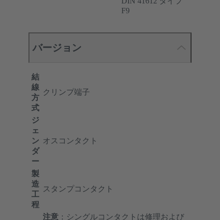
DIN 41612 タイプ
F9
バージョン
結
線
クリンプ端子
方
式
ジ
ェ
ン
オスコンタクト
ダ
ー
製
造
スタンプコンタクト
工
程
注意
：シングルコンタクトは修理および