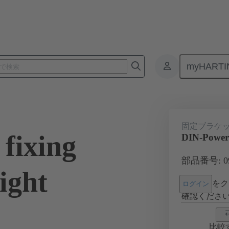
myHARTI
6 000 9967
固定ブラケッ
fixing
DIN-Power 
部品番号: 09 
ight
をク
ログイン
確認くださ
比較