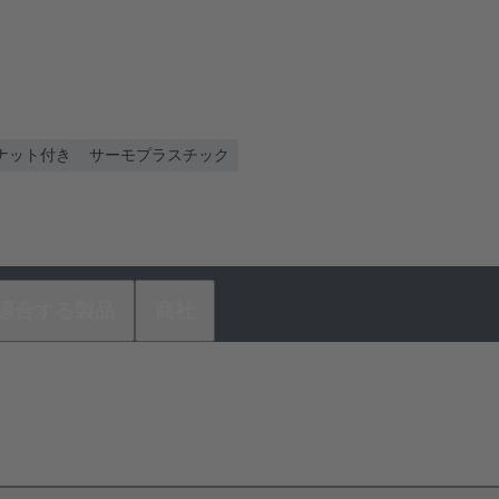
5 ナット付き
サーモプラスチック
適合する製品
商社