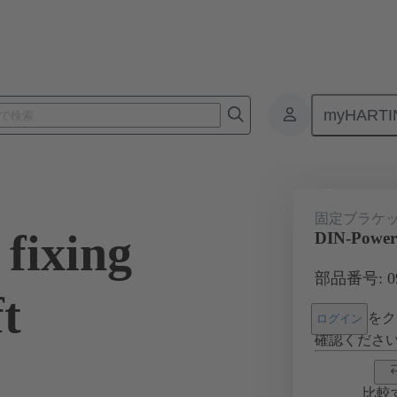
myHARTI
4 000 9907
固定ブラケ
fixing
DIN-Power f
部品番号: 09 
ft
をク
ログイン
確認くださ
比較