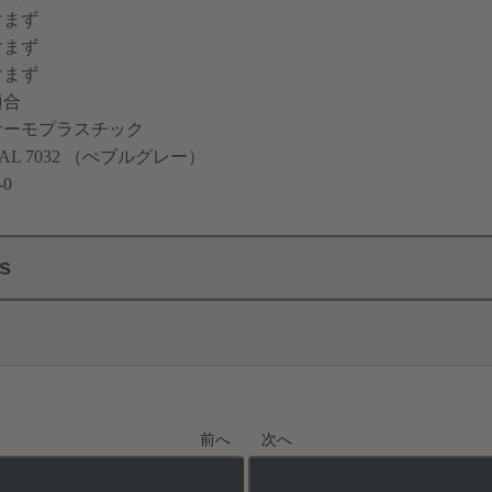
含まず
含まず
含まず
適合
サーモプラスチック
AL 7032 （ぺブルグレー）
-0
ls
前へ
次へ