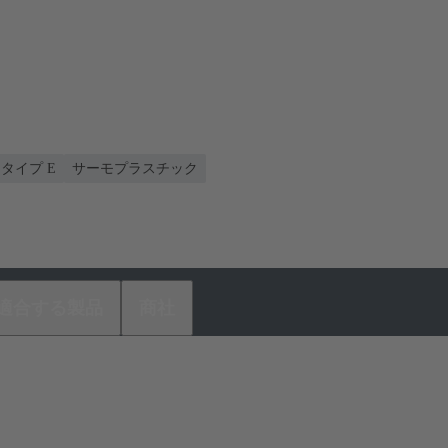
, タイプ E
サーモプラスチック
適合する製品
商社