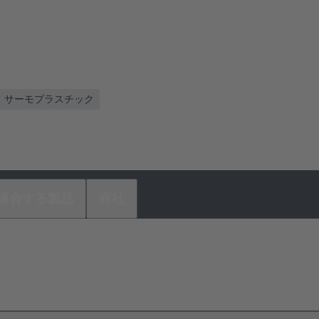
サーモプラスチック
適合する製品
商社