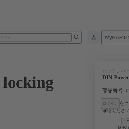
myHARTI
6 000 9919
ロックレバ
locking
DIN-Power 
部品番号: 09 
をク
ログイン
確認くださ
比較