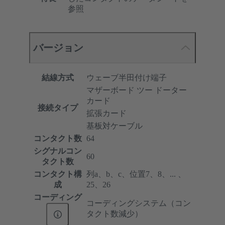
参照
バージョン
結線方式
ウェーブ半田付け端子
マザーボード ツー ドーター
カード
接続タイプ
拡張カード
基板対ケーブル
コンタクト数
64
シグナルコン
60
タクト数
コンタクト構
列a、b、c、位置7、8、... 、
成
25、26
コーディング
コーディングシステム（コン
タクト数減少）