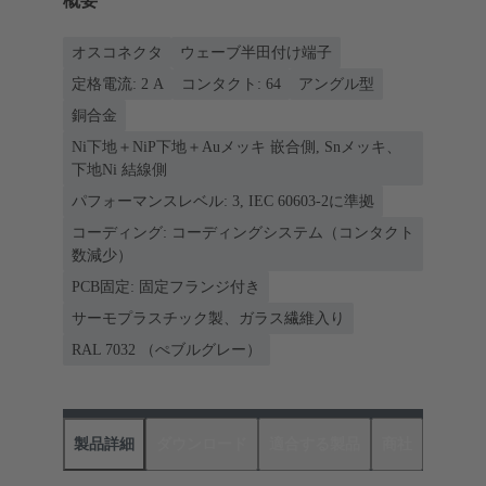
概要
オスコネクタ
ウェーブ半田付け端子
定格電流: ‌2 A
コンタクト: 64
アングル型
銅合金
Ni下地＋NiP下地＋Auメッキ 嵌合側, Snメッキ、
下地Ni 結線側
パフォーマンスレベル: 3, IEC 60603-2に準拠
コーディング: コーディングシステム（コンタクト
数減少）
PCB固定: 固定フランジ付き
サーモプラスチック製、ガラス繊維入り
RAL 7032 （ぺブルグレー）
製品詳細
ダウンロード
適合する製品
商社