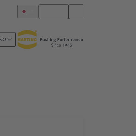
日本語
日本
NG
ツー ドーターカード接続