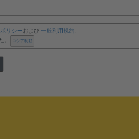
ーポリシー
および
一般利用規約
。
た。
.
ロシア制裁