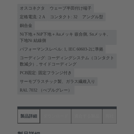
オスコネクタ
ウェーブ半田付け端子
定格電流: ‌2 A
コンタクト: 32
アングル型
銅合金
Ni下地＋NiP下地＋Auメッキ 嵌合側, Snメッキ、
下地Ni 結線側
パフォーマンスレベル: 1, IEC 60603-2に準拠
コーディング: コーディングシステム（コンタクト
数減少）, サイドコーディング
PCB固定: 固定フランジ付き
サーモプラスチック製、ガラス繊維入り
RAL 7032 （ぺブルグレー）
製品詳細
ダウンロード
適合する製品
商社