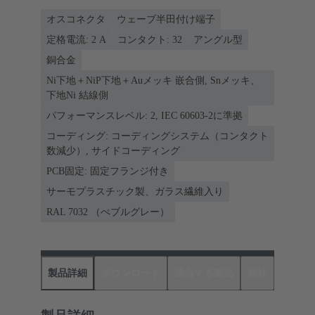
オスコネクタ
ウェーブ半田付け端子
定格電流: ‌2 A
コンタクト: 32
アングル型
銅合金
Ni下地＋NiP下地＋Auメッキ 嵌合側, Snメッキ、
下地Ni 結線側
パフォーマンスレベル: 2, IEC 60603-2に準拠
コーディング: コーディングシステム（コンタクト
数減少）, サイドコーディング
PCB固定: 固定フランジ付き
サーモプラスチック製、ガラス繊維入り
RAL 7032 （ぺブルグレー）
製品詳細
ダウンロード
適合する製品
商社