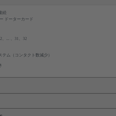
接続
ー ドーターカード
... 、31、32
ステム（コンタクト数減少）
き
ls