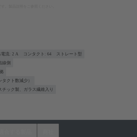
です。製品説明をご参照ください。
電流: ‌2 A
コンタクト: 64
ストレート型
 結線側
準拠
ンタクト数減少）
スチック製、ガラス繊維入り
適合する製品
商社