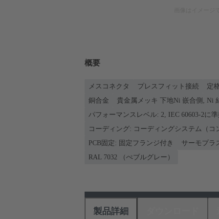
画像はイメージ
概要
メスコネクタ
プレスフィット接続
定格
銅合金
貴金属メッキ 下地Ni 嵌合側, Ni
パフォーマンスレベル: 2, IEC 60603-2に
コーディング: コーディングシステム（コ
PCB固定: 固定フランジ付き
サーモプラ
RAL 7032 （ぺブルグレー）
製品詳細
ダウンロード