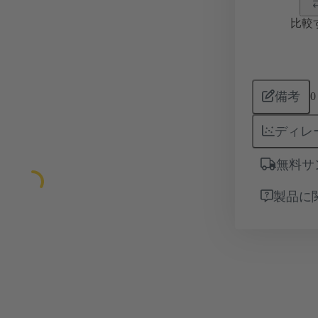
比較
備考
0
ディレ
無料サ
製品に