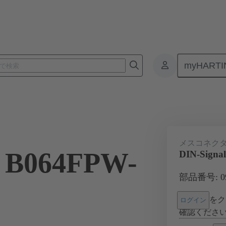
myHARTI
基板用コネクタ
基板対基板コネクタ
製品
マザーボード 
メスコネク
l B064FPW-
DIN-Signa
部品番号: 09 
をク
ログイン
確認くださ