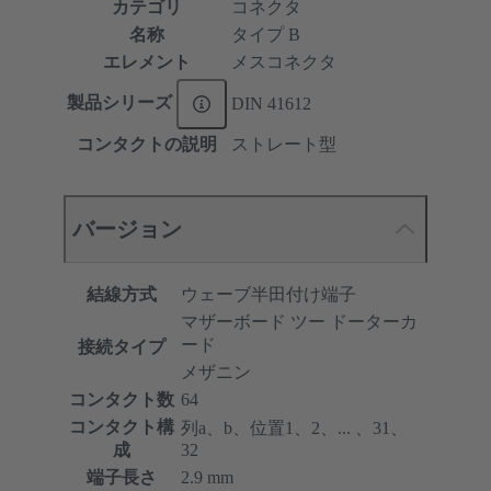
カテゴリ
コネクタ
名称
タイプ B
エレメント
メスコネクタ
製品シリーズ
DIN 41612
コンタクトの説明
ストレート型
バージョン
結線方式
ウェーブ半田付け端子
マザーボード ツー ドーターカ
ード
接続タイプ
メザニン
コンタクト数
64
コンタクト構
列a、b、位置1、2、... 、31、
成
32
端子長さ
2.9 mm