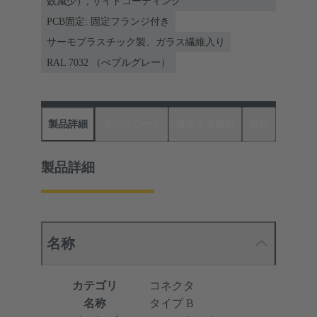
数減少）, サイドコーディング
PCB固定: 固定フランジ付き
サーモプラスチック製、ガラス繊維入り
RAL 7032 （ぺブルグレー）
製品詳細
ダウンロード
適合する製品
商社
製品詳細
名称
カテゴリ
コネクタ
名称
タイプ B